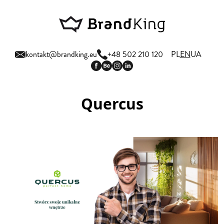
kontakt@brandking.eu
+48 502 210 120
PL
EN
UA
Quercus